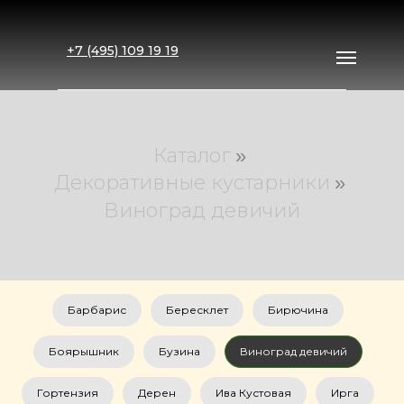
+7 (495) 109 19 19
Каталог
»
Декоративные кустарники
»
Виноград девичий
Примеры работ
Каталог
Рассчитать стоимость
Контакты
Доставка
Главная
Барбарис
Бересклет
Бирючина
Боярышник
Бузина
Виноград девичий
Гортензия
Дерен
Ива Кустовая
Ирга