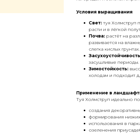
Условия выращивания
Свет:
туя Холмструп п
расти и в лёгкой полу
Почва:
растёт на раз
развивается на влажн
слегка кислых грунтах.
Засухоустойчивость
засушливые периоды.
Зимостойкость:
высо
холодам и подходит д
Применение в ландшафт
Туя Холмструп идеально по
создания декоративных
формирования низких
использования в парка
озеленения приусадеб