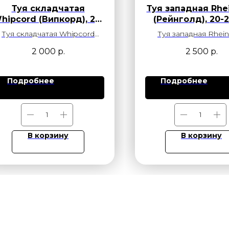
Туя складчатая
Туя западная Rhe
hipcord (Випкорд), 20-
(Рейнголд), 20-2
25 см, С3, Ер
С2.5
Туя складчатая Whipcord
Туя западная Rhei
ипкорд) – это удивительный
(Рейнголд) — декора
2 000
р.
2 500
р.
сорт туи с необычной,
хвойное растение с 
плакучей формой кроны и
кроной и насыще
тонкими, свисающими
окраской хвои, сохр
Подробнее
Подробнее
побегами, напоминающими
цвет круглый год. Са
"хлысты". Этот сорт
контейнере (20-25 см,
отличается медленным
с закрытой корн
ростом и очень
системой, готов к по
декоративным видом, что
любое время сезо
В корзину
В корзину
делает его жемчужиной в
Отличный выбор для
любом саду.
изгороди, одиночн
групповых посад