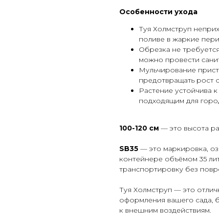
Особенности ухода
Туя Холмструп неприх
поливе в жаркие пер
Обрезка не требуетс
можно провести сани
Мульчирование приств
предотвращать рост 
Растение устойчива к 
подходящим для город
100-120 см
— это высота ра
SB35
— это маркировка, оз
контейнере объёмом 35 лит
транспортировку без повр
Туя Холмструп — это отлич
оформления вашего сада, 
к внешним воздействиям.