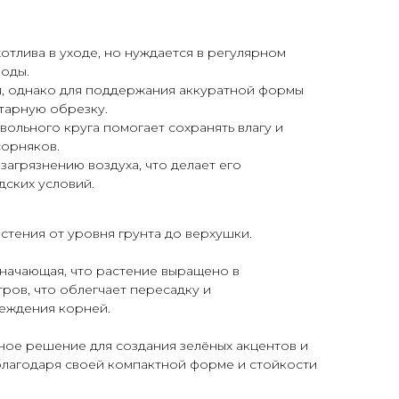
отлива в уходе, но нуждается в регулярном
иоды.
я, однако для поддержания аккуратной формы
тарную обрезку.
ольного круга помогает сохранять влагу и
сорняков.
загрязнению воздуха, что делает его
ских условий.
стения от уровня грунта до верхушки.
начающая, что растение выращено в
ров, что облегчает пересадку и
еждения корней.
ное решение для создания зелёных акцентов и
благодаря своей компактной форме и стойкости