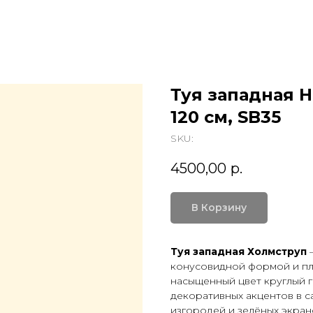
Туя западная H
120 см, SB35
SKU:
4500,00
р.
В Корзину
Туя западная Холмструп
—
конусовидной формой и пл
насыщенный цвет круглый го
декоративных акцентов в с
изгородей и зелёных экран