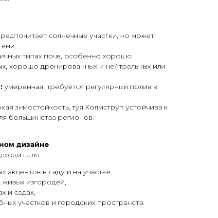
редпочитает солнечные участки, но может
тени.
личных типах почв, особенно хорошо
ых, хорошо дренированных и нейтральных или
:
умеренная, требуется регулярный полив в
кая зимостойкость, туя Холмструп устойчива к
ля большинства регионов.
ном дизайне
дходит для:
 акцентов в саду и на участке,
 живых изгородей,
х и садах,
ных участков и городских пространств.