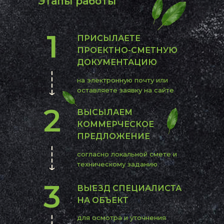
Этапы работы
1
ПРИСЫЛАЕТЕ
ПРОЕКТНО-СМЕТНУЮ
ДОКУМЕНТАЦИЮ
на электронную почту или
оставляете заявку на сайте
2
ВЫСЫЛАЕМ
КОММЕРЧЕСКОЕ
ПРЕДЛОЖЕНИЕ
согласно локальной смете и
техническому заданию
3
ВЫЕЗД СПЕЦИАЛИСТА
НА ОБЪЕКТ
для осмотра и уточнения