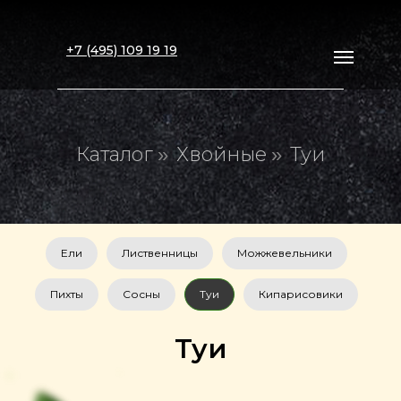
+7 (495) 109 19 19
Каталог
Хвойные
Туи
»
»
Примеры работ
Ели
Лиственницы
Можжевельники
Каталог
Рассчитать стоимость
Контакты
Доставка
Главная
Пихты
Сосны
Туи
Кипарисовики
Туи