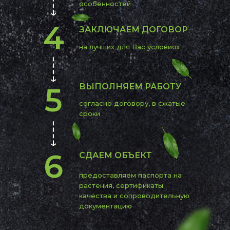
особенностей
4
ЗАКЛЮЧАЕМ ДОГОВОР
на лучших для Вас условиях
5
ВЫПОЛНЯЕМ РАБОТУ
согласно договору, в сжатые
сроки
6
СДАЕМ ОБЪЕКТ
предоставляем паспорта на
растения, сертификаты
качества и сопроводительную
документацию