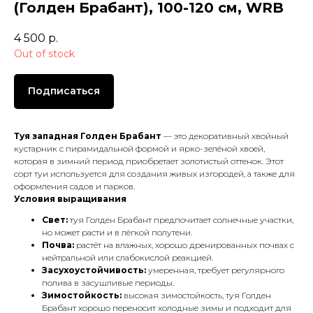
(Голден Брабант), 100-120 см, WRB
4 500
р.
Out of stock
Подписаться
Туя западная Голден Брабант
— это декоративный хвойный
кустарник с пирамидальной формой и ярко-зелёной хвоей,
которая в зимний период приобретает золотистый оттенок. Этот
сорт туи используется для создания живых изгородей, а также для
оформления садов и парков.
Условия выращивания
Свет:
туя Голден Брабант предпочитает солнечные участки,
но может расти и в лёгкой полутени.
Почва:
растёт на влажных, хорошо дренированных почвах с
нейтральной или слабокислой реакцией.
Засухоустойчивость:
умеренная, требует регулярного
полива в засушливые периоды.
Зимостойкость:
высокая зимостойкость, туя Голден
Брабант хорошо переносит холодные зимы и подходит для