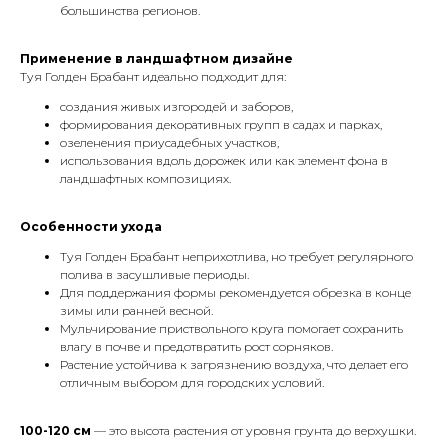
большинства регионов.
Применение в ландшафтном дизайне
Туя Голден Брабант идеально подходит для:
создания живых изгородей и заборов,
формирования декоративных групп в садах и парках,
озеленения приусадебных участков,
использования вдоль дорожек или как элемент фона в
ландшафтных композициях.
Особенности ухода
Туя Голден Брабант неприхотлива, но требует регулярного
полива в засушливые периоды.
Для поддержания формы рекомендуется обрезка в конце
зимы или ранней весной.
Мульчирование приствольного круга помогает сохранить
влагу в почве и предотвратить рост сорняков.
Растение устойчива к загрязнению воздуха, что делает его
отличным выбором для городских условий.
100-120 см
— это высота растения от уровня грунта до верхушки.