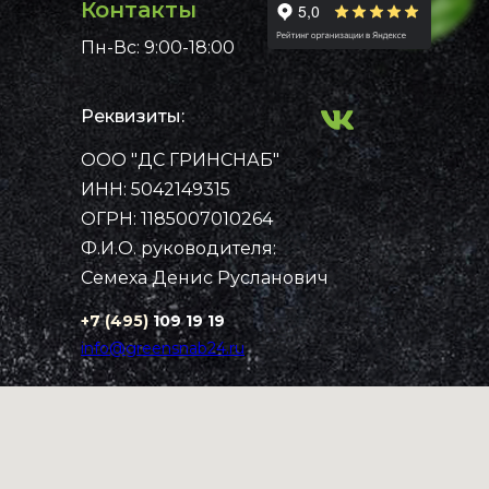
Контакты
Пн-Вс: 9:00-18:00
Реквизиты:
ООО "ДС ГРИНСНАБ"
Примеры работ
Каталог
ИНН: 5042149315
Рассчитать стоимость
Контакты
Главная
ОГРН: 1185007010264
Ф.И.О. руководителя:
Семеха Денис Русланович
+7 (495)
109 19 19
info@greensnab24.ru