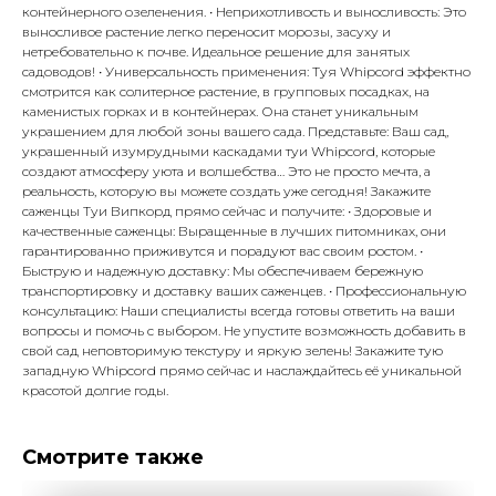
контейнерного озеленения. • Неприхотливость и выносливость: Это
выносливое растение легко переносит морозы, засуху и
нетребовательно к почве. Идеальное решение для занятых
садоводов! • Универсальность применения: Туя Whipcord эффектно
смотрится как солитерное растение, в групповых посадках, на
каменистых горках и в контейнерах. Она станет уникальным
украшением для любой зоны вашего сада. Представьте: Ваш сад,
украшенный изумрудными каскадами туи Whipcord, которые
создают атмосферу уюта и волшебства… Это не просто мечта, а
реальность, которую вы можете создать уже сегодня! Закажите
саженцы Туи Випкорд прямо сейчас и получите: • Здоровые и
качественные саженцы: Выращенные в лучших питомниках, они
гарантированно приживутся и порадуют вас своим ростом. •
Быструю и надежную доставку: Мы обеспечиваем бережную
транспортировку и доставку ваших саженцев. • Профессиональную
консультацию: Наши специалисты всегда готовы ответить на ваши
вопросы и помочь с выбором. Не упустите возможность добавить в
свой сад неповторимую текстуру и яркую зелень! Закажите тую
западную Whipcord прямо сейчас и наслаждайтесь её уникальной
красотой долгие годы.
Смотрите также