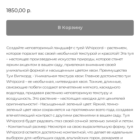
1850,00
р.
В Корзину
Создайте неповторимый ландшафт с туей Whipcord – растением,
которое поразит вас своей необычной текстурой и красотой! Эта туя
– настоящее произведение искусства природы, которое станет
ярким акцентом в вашем саду, привлекая внимание своей
уникальной формой и насыщенным цветом хвои. Преимущества
Туи Випкорд: • Уникальная текстура хвои: Главное достоинство туи
Whipcord – ее необычная, нитевидная хвоя. Тонкие, длинные,
свисающие побеги создают впечатление мягкого, каскадного
водопада, придавая растению неповторимую текстуру и
воздушность. Это растение – настоящая находка для ценителей
оригинальности! • Насыщенный зеленый цвет: Яркий, темно-
зеленый цвет хвои сохраняется на протяжении всего года, создавая
впечатляющий контраст с другими растениями в вашем саду. Туя
Whipcord будет радовать глаз своей сочной зеленью зимой и летом.
• Компактный размер: Несмотря на свою выразительную форму, туя
Whipcord остается достаточно компактной, что делает ее идеальным
выбором для небольших садов, альпийских горок, рокариев и