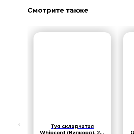
Смотрите также
aragd
Туя складчатая
3
Whipcord (Випкорд), 20-
G