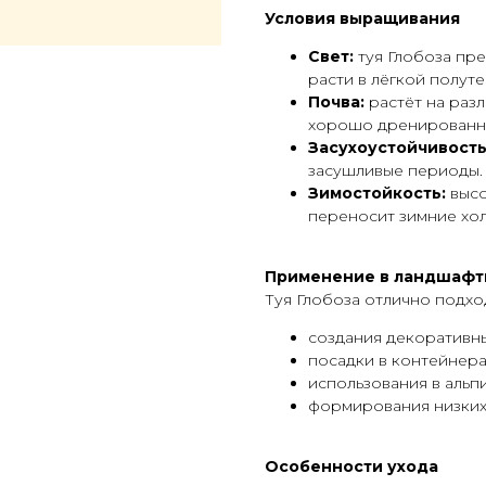
Условия выращивания
Свет:
туя Глобоза пре
расти в лёгкой полуте
Почва:
растёт на разл
хорошо дренированных
Засухоустойчивость
засушливые периоды.
Зимостойкость:
высо
переносит зимние хол
Применение в ландшафт
Туя Глобоза отлично подхо
создания декоративных
посадки в контейнера
использования в альп
формирования низких
Особенности ухода