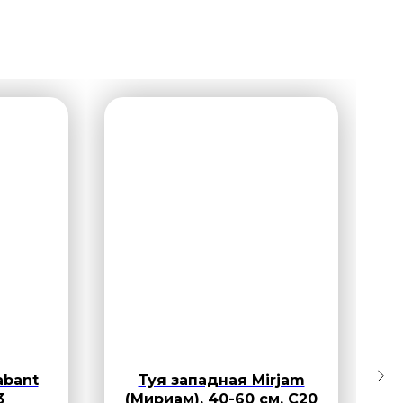
abant
Туя западная Mirjam
3
(Мириам), 40-60 см, С20