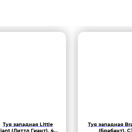
Туя западная Little
Туя западная Br
iant (Литтл Гиант), 40-
(Брабант), С