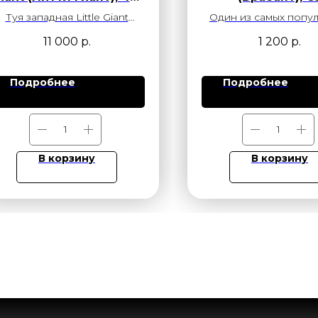
60 см, SB60
Туя западная Little Giant
Один из самых попу
(Литтл Гиант) —
сортов туи, отлича
11 000
р.
1 200
р.
декоративное хвойное
быстрым ростом и 
астение с плотной кроной и
зеленой хвоей. Это
асыщенной окраской хвои,
имеет прямую
Подробнее
Подробнее
сохраняющей цвет круглый
пирамидальную форм
год. Саженец в контейнере
делает его идеальн
0-60 см, SB60) — с закрытой
создания живых изго
орневой системой, готов к
декоративных элеме
посадке в любое время
ландшафтном диза
В корзину
В корзину
езона. Отличный выбор для
ивой изгороди, одиночных
и групповых посадок.