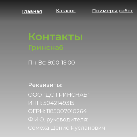
Каталог
Примеры работ
Главная
Контакты
Гринснаб
Пн-Вс: 9:00-18:00
Реквизиты:
ООО "ДС ГРИНСНАБ"
ИНН: 5042149315
ОГРН: 1185007010264
Ф.И.О. руководителя:
Семеха Денис Русланович