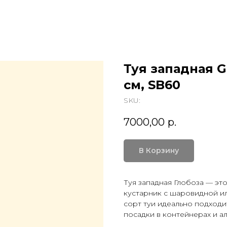
Туя западная Gl
см, SB60
SKU:
7000,00
р.
В Корзину
Туя западная Глобоза — эт
кустарник с шаровидной ил
сорт туи идеально подходит
посадки в контейнерах и а