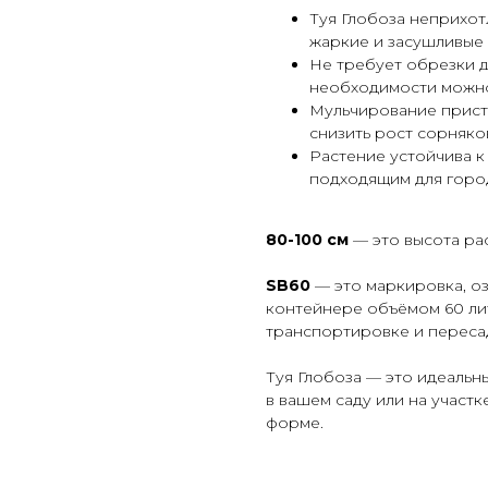
Туя Глобоза неприхот
жаркие и засушливые
Не требует обрезки д
необходимости можно
Мульчирование приств
снизить рост сорняко
Растение устойчива к 
подходящим для город
80-100 см
— это высота рас
SB60
— это маркировка, о
контейнере объёмом 60 ли
транспортировке и переса
Туя Глобоза — это идеальн
в вашем саду или на участк
форме.