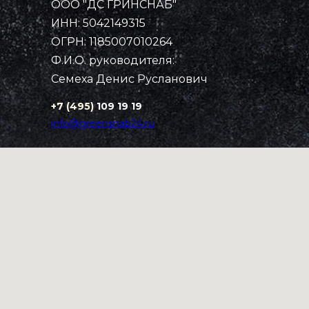
ООО "ДС ГРИНСНАБ"
Примеры работ
Каталог
ИНН: 5042149315
Рассчитать стоимость
Контакты
Главная
ОГРН: 1185007010264
Ф.И.О. руководителя:
Семеха Денис Русланович
+7 (495)
109 19 19
info@greensnab24.ru