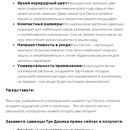
Яркий изумрудный цвет:
Насыщенный зеленый цвет
хвои сохраняется на протяжении всего года, радуя глаз
своей сочной зеленью. Даже зимой туя Danica остается
ярким и привлекательным элементом вашего ландшафта.
Компактные размеры:
Это карликовое растение идеально
подходит для небольших садов, рокариев, альпийских горок
и контейнерного озеленения. Она не займет много места, но
при этом станет ярким акцентом в вашем саду.
Неприхотливость в уходе:
Туя Danica – настоящий
чемпион по выносливости! Она легко переносит морозы,
засуху и нетребовательно к почве. Идеальное решение для
занятых садоводов.
Универсальность применения:
Используйте ее как
солитерное растение, создавайте групповые посадки,
украшайте каменистые сады или высаживайте в контейнеры
на террасе – она везде будет выглядеть великолепно!
Представьте:
Ваш сад, украшенный изумрудными шарами туи Danica, которые
создают ощущение уюта и гармонии… Это не просто мечта, а
реальность, которую вы можете создать уже сегодня!
Закажите саженцы Туи Даника прямо сейчас и получите: