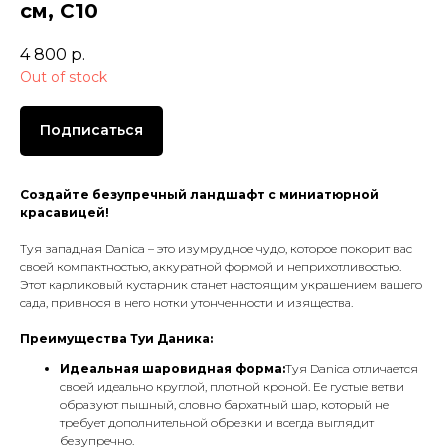
см, С10
4 800
р.
Out of stock
Подписаться
Создайте безупречный ландшафт с миниатюрной
красавицей!
Туя западная Danica – это изумрудное чудо, которое покорит вас
своей компактностью, аккуратной формой и неприхотливостью.
Этот карликовый кустарник станет настоящим украшением вашего
сада, привнося в него нотки утонченности и изящества.
Преимущества Туи Даника:
Идеальная шаровидная форма:
Туя Danica отличается
своей идеально круглой, плотной кроной. Ее густые ветви
образуют пышный, словно бархатный шар, который не
требует дополнительной обрезки и всегда выглядит
безупречно.