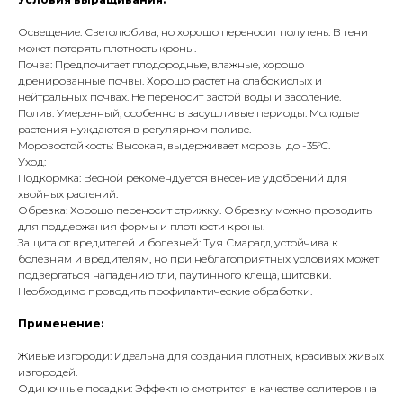
Освещение: Светолюбива, но хорошо переносит полутень. В тени
может потерять плотность кроны.
Почва: Предпочитает плодородные, влажные, хорошо
дренированные почвы. Хорошо растет на слабокислых и
нейтральных почвах. Не переносит застой воды и засоление.
Полив: Умеренный, особенно в засушливые периоды. Молодые
растения нуждаются в регулярном поливе.
Морозостойкость: Высокая, выдерживает морозы до -35°C.
Уход:
Подкормка: Весной рекомендуется внесение удобрений для
хвойных растений.
Обрезка: Хорошо переносит стрижку. Обрезку можно проводить
для поддержания формы и плотности кроны.
Защита от вредителей и болезней: Туя Смарагд устойчива к
болезням и вредителям, но при неблагоприятных условиях может
подвергаться нападению тли, паутинного клеща, щитовки.
Необходимо проводить профилактические обработки.
Применение:
Живые изгороди: Идеальна для создания плотных, красивых живых
изгородей.
Одиночные посадки: Эффектно смотрится в качестве солитеров на