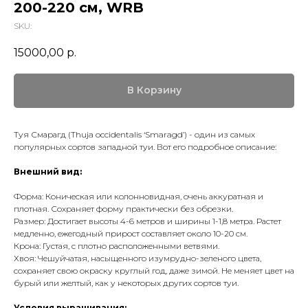
200-220 см, WRB
SKU:
15000,00
р.
В Корзину
Туя Смарагд (Thuja occidentalis ‘Smaragd’) - один из самых
популярных сортов западной туи. Вот его подробное описание:
Внешний вид:
Форма: Коническая или колонновидная, очень аккуратная и
плотная. Сохраняет форму практически без обрезки.
Размер: Достигает высоты 4-6 метров и ширины 1-1,8 метра. Растет
медленно, ежегодный прирост составляет около 10-20 см.
Крона: Густая, с плотно расположенными ветвями.
Хвоя: Чешуйчатая, насыщенного изумрудно-зеленого цвета,
сохраняет свою окраску круглый год, даже зимой. Не меняет цвет на
бурый или желтый, как у некоторых других сортов туи.
Условия выращивания: