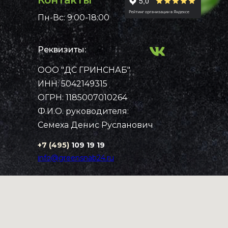
Контакты
Пн-Вс: 9:00-18:00
Реквизиты:
ООО "ДС ГРИНСНАБ"
Примеры работ
Каталог
ИНН: 5042149315
Рассчитать стоимость
Контакты
Главная
ОГРН: 1185007010264
Ф.И.О. руководителя:
Семеха Денис Русланович
+7 (495)
109 19 19
info@greensnab24.ru