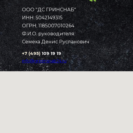
ООО "ДС ГРИНСНАБ"
Примеры работ
Каталог
ИНН: 5042149315
Рассчитать стоимость
Контакты
Главная
ОГРН: 1185007010264
Ф.И.О. руководителя:
Семеха Денис Русланович
+7 (495)
109 19 19
info@greensnab24.ru