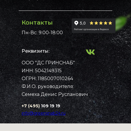
Контакты
Пн-Вс: 9:00-18:00
Реквизиты:
ООО "ДС ГРИНСНАБ"
Примеры работ
Каталог
ИНН: 5042149315
Рассчитать стоимость
Контакты
Главная
ОГРН: 1185007010264
Ф.И.О. руководителя:
Семеха Денис Русланович
+7 (495)
109 19 19
info@greensnab24.ru