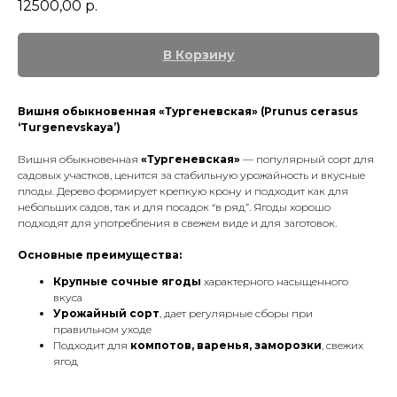
12500,00
р.
В Корзину
Вишня обыкновенная «Тургеневская» (Prunus cerasus
‘Turgenevskaya’)
Вишня обыкновенная
«Тургеневская»
— популярный сорт для
садовых участков, ценится за стабильную урожайность и вкусные
плоды. Дерево формирует крепкую крону и подходит как для
небольших садов, так и для посадок “в ряд”. Ягоды хорошо
подходят для употребления в свежем виде и для заготовок.
Основные преимущества:
Крупные сочные ягоды
характерного насыщенного
вкуса
Урожайный сорт
, дает регулярные сборы при
правильном уходе
Подходит для
компотов, варенья, заморозки
, свежих
ягод