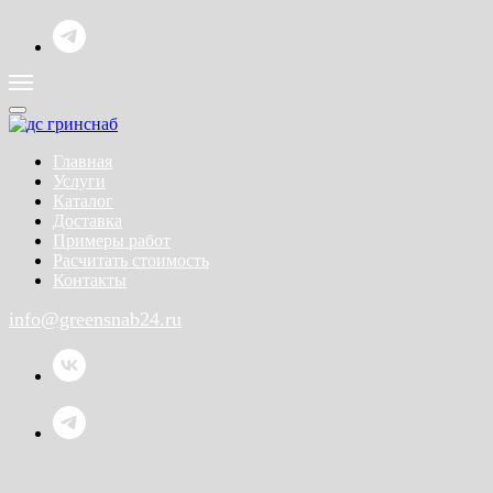
Главная
Услуги
Каталог
Доставка
Примеры работ
Расчитать стоимость
Контакты
info@greensnab24.ru