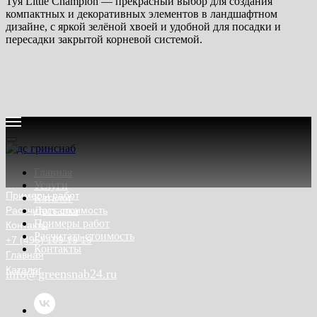
Туя Little Champion — прекрасный выбор для создания
компактных и декоративных элементов в ландшафтном
дизайне, с яркой зелёной хвоей и удобной для посадки и
пересадки закрытой корневой системой.
Главная
Услуги
Примеры работ
Каталог
Рассчитать стоимость
Доставка
Примеры работ
Контакты
Расчитать стоимость
+7 (495) 109 19 19
Контакты
Главная
Каталог
info@greensnab24.ru