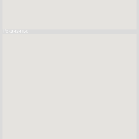
+7 (495)
109 19 19
Реквизиты:
info@greensnab24.ru