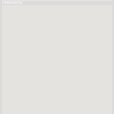
Реквизиты:
info@greensnab24.ru