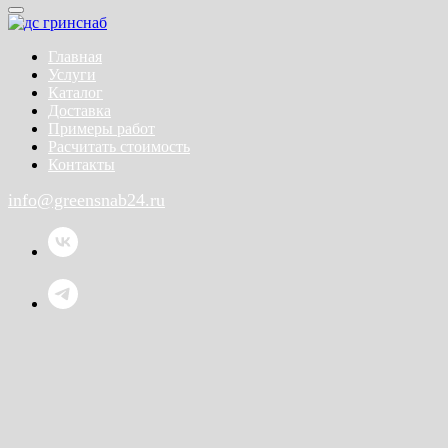
Главная
Услуги
Каталог
Доставка
Примеры работ
Расчитать стоимость
Контакты
info@greensnab24.ru