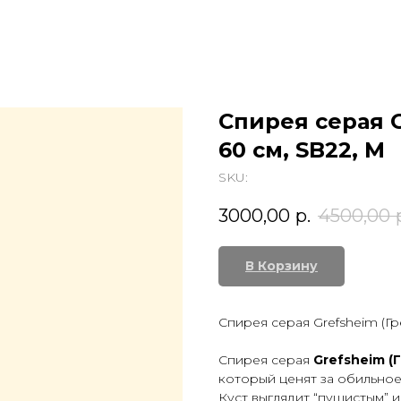
Спирея серая 
60 см, SB22, М
SKU:
3000,00
р.
4500,00
В Корзину
Спирея серая Grefsheim (Гр
Спирея серая
Grefsheim 
который ценят за обильное
Куст выглядит “пушистым” 