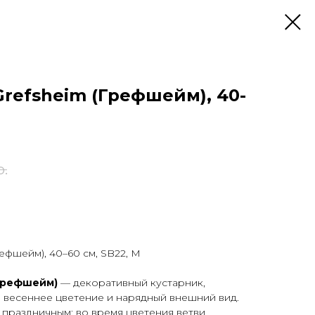
Grefsheim (Грефшейм), 40-
р.
ефшейм), 40–60 см, SB22, М
(Грефшейм)
— декоративный кустарник,
 весеннее цветение и нарядный внешний вид.
и праздничным: во время цветения ветви