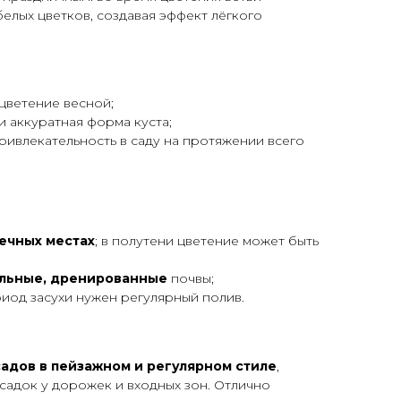
лых цветков, создавая эффект лёгкого
цветение весной;
и аккуратная форма куста;
ривлекательность в саду на протяжении всего
ечных местах
; в полутени цветение может быть
ельные, дренированные
почвы;
риод засухи нужен регулярный полив.
садов в пейзажном и регулярном стиле
,
адок у дорожек и входных зон. Отлично