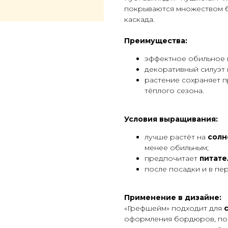
покрываются множеством бе
каскада.
Преимущества:
эффектное обильное 
декоративный силуэт 
растение сохраняет п
тёплого сезона.
Условия выращивания:
лучше растёт на
солн
менее обильным;
предпочитает
питат
после посадки и в пе
Применение в дизайне:
«Грефшейм» подходит для
оформления бордюров, пос