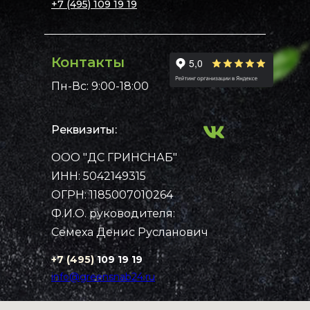
+7 (495) 109 19 19
Контакты
Пн-Вс: 9:00-18:00
Реквизиты:
ООО "ДС ГРИНСНАБ"
Примеры работ
Каталог
ИНН: 5042149315
Рассчитать стоимость
Контакты
Главная
ОГРН: 1185007010264
Ф.И.О. руководителя:
Семеха Денис Русланович
+7 (495)
109 19 19
info@greensnab24.ru