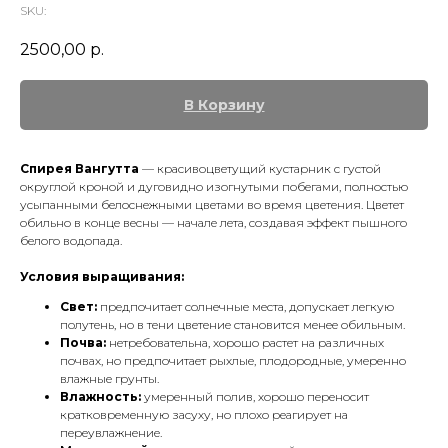
SKU:
2500,00
р.
В Корзину
Спирея Вангутта
— красивоцветущий кустарник с густой
округлой кроной и дуговидно изогнутыми побегами, полностью
усыпанными белоснежными цветами во время цветения. Цветет
обильно в конце весны — начале лета, создавая эффект пышного
белого водопада.
Условия выращивания:
Свет:
предпочитает солнечные места, допускает легкую
полутень, но в тени цветение становится менее обильным.
Почва:
нетребовательна, хорошо растет на различных
почвах, но предпочитает рыхлые, плодородные, умеренно
влажные грунты.
Влажность:
умеренный полив, хорошо переносит
кратковременную засуху, но плохо реагирует на
переувлажнение.