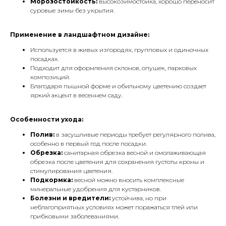
Морозостойкость:
высокозимостойка, хорошо переносит
суровые зимы без укрытия.
Применение в ландшафтном дизайне:
Используется в живых изгородях, групповых и одиночных
посадках.
Подходит для оформления склонов, опушек, парковых
композиций.
Благодаря пышной форме и обильному цветению создает
яркий акцент в весеннем саду.
Особенности ухода:
Полив:
в засушливые периоды требует регулярного полива,
особенно в первый год после посадки.
Обрезка:
санитарная обрезка весной и омолаживающая
обрезка после цветения для сохранения густоты кроны и
стимулирования цветения.
Подкормка:
весной можно вносить комплексные
минеральные удобрения для кустарников.
Болезни и вредители:
устойчива, но при
неблагоприятных условиях может поражаться тлей или
грибковыми заболеваниями.