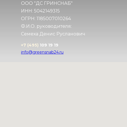
ООО "ДС ГРИНСНАБ"
Примеры работ
Каталог
ИНН: 5042149315
Рассчитать стоимость
Контакты
Главная
ОГРН: 1185007010264
Ф.И.О. руководителя:
Семеха Денис Русланович
+7 (495)
109 19 19
info@greensnab24.ru