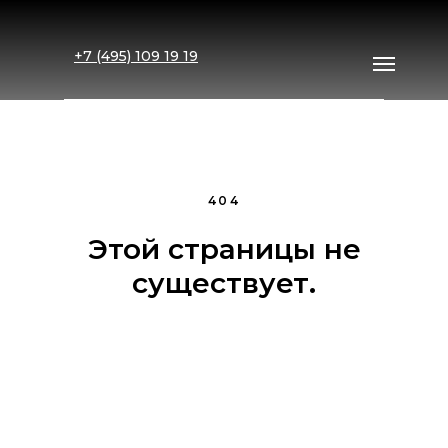
+7 (495) 109 19 19
404
Этой страницы не
существует.
Примеры работ
Каталог
Рассчитать стоимость
Контакты
Доставка
Главная