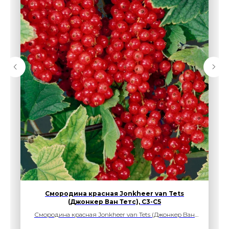
Смородина красная Jonkheer van Tets
(Джонкер Ван Тетс), С3-С5
Смородина красная Jonkheer van Tets (Джонкер Ван
Тетс) — плодовый кустарник с обильным урожаем