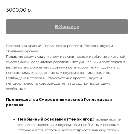
3000,00
р.
В Корзину
Смородина красная Голландская розовая: Роскошь вкуса и
обильный урожай!
Подарите своему саду и столу изысканность и изобилие с красной
смородиной Голландская розовая! Этот уникальный сорт поразит
вас не только обильным урожаем крупных, сочных ягод, но и их
неповторимым, сладко-кислым вкусом с тонким ароматом.
Голландская розовая – это сочетание красоты, вкуса и
неприхотливости, которое сделает ваш сад по-настоящему
особенным.
Преимущества Смородины красной Голландская
розовая:
Необычный розовый оттенок ягод:
Насладитесь не
только великолепным вкусом, но и необычным розовым
оттенком ягод, который добавит яркости вашему столу и