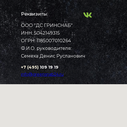
Реквизиты:
ООО "ДС ГРИНСНАБ"
Примеры работ
Каталог
ИНН: 5042149315
Рассчитать стоимость
Контакты
Главная
ОГРН: 1185007010264
Ф.И.О. руководителя:
Семеха Денис Русланович
+7 (495)
109 19 19
info@greensnab24.ru