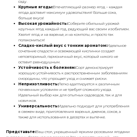
саду.
Крупные ягоды:
Впечатляющий размер ягод – каждая
ягода доставит максимум удовольствия! Больше сока,
больше вкуса!
Высокая урожайность:
Соберите обильный урожай
крупных ягод каждый год, радующий вас своим изобилием.
Хватит ягод и на варенье, и на компоты, и просто так
полакомиться!
Сладко-кислый вкус с тонким ароматом:
Идеальное
сочетание сладости и освежающей кислинки создает
неповторимый, гармоничный вкус, который никого не
оставит равнодушным.
Устойчивость к болезням:
Сорт демонстрирует
хорошую устойчивость к распространенным заболеваниям
смородины, что упрощает уход и снижает риски.
Неприхотливость:
Легко адаптируется к различным
почвенным условиям и не требует сложного ухода.
Идеальный выбор как для опытных садоводов, так и для
новичков.
Универсальность:
Идеально подходит для употребления
в свежем виде, приготовления варенья, джемов, соков, а
также для использования в десертах и выпечке.
Представьте:
Ваш стол, украшенный яркими розовыми ягодами