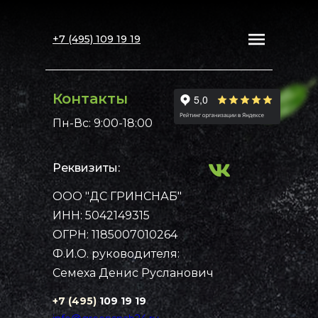
+7 (495) 109 19 19
Контакты
Пн-Вс: 9:00-18:00
Реквизиты:
ООО "ДС ГРИНСНАБ"
Примеры работ
Каталог
ИНН: 5042149315
Рассчитать стоимость
Контакты
Главная
ОГРН: 1185007010264
Ф.И.О. руководителя:
Семеха Денис Русланович
+7 (495)
109 19 19