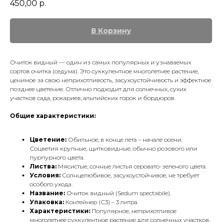
450,00
р.
В Корзину
Очиток видный — один из самых популярных и узнаваемых
сортов очитка (седума). Это суккулентное многолетнее растение,
ценимое за свою неприхотливость, засухоустойчивость и эффектное
позднее цветение. Отлично подходит для солнечных, сухих
участков сада, рокариев, альпийских горок и бордюров.
Общие характеристики:
Цветение:
Обильное, в конце лета – начале осени.
Соцветия крупные, щитковидные, обычно розового или
пурпурного цвета.
Листва:
Мясистые, сочные листья серовато-зеленого цвета.
Условия:
Солнцелюбивое, засухоустойчивое, не требует
особого ухода.
Название:
Очиток видный (Sedum spectabile).
Упаковка:
Контейнер (С3) – 3 литра.
Характеристики:
Популярное, неприхотливое
многолетнее суккулентное растение для солнечных участков.