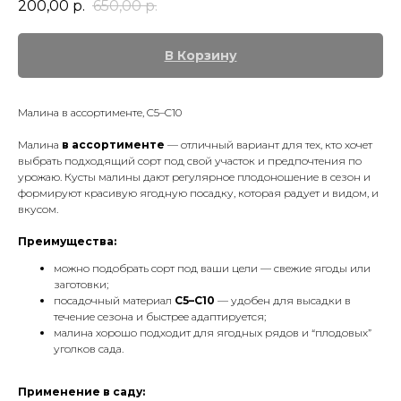
200,00
р.
650,00
р.
В Корзину
Малина в ассортименте, C5–C10
Малина
в ассортименте
— отличный вариант для тех, кто хочет
выбрать подходящий сорт под свой участок и предпочтения по
урожаю. Кусты малины дают регулярное плодоношение в сезон и
формируют красивую ягодную посадку, которая радует и видом, и
вкусом.
Преимущества:
можно подобрать сорт под ваши цели — свежие ягоды или
заготовки;
посадочный материал
C5–C10
— удобен для высадки в
течение сезона и быстрее адаптируется;
малина хорошо подходит для ягодных рядов и “плодовых”
уголков сада.
Применение в саду: