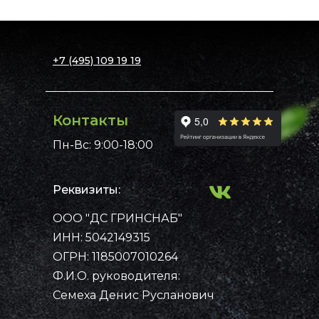
+7 (495) 109 19 19
Контакты
Пн-Вс: 9:00-18:00
Реквизиты:
ООО "ДС ГРИНСНАБ"
Примеры работ
Каталог
ИНН: 5042149315
Рассчитать стоимость
Контакты
Главная
ОГРН: 1185007010264
Ф.И.О. руководителя:
Семеха Денис Русланович