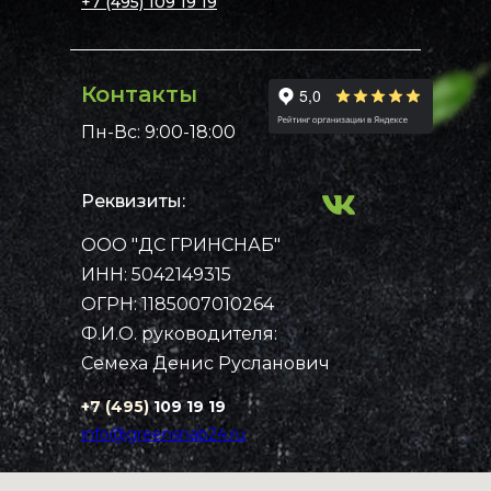
+7 (495) 109 19 19
Контакты
Пн-Вс: 9:00-18:00
Реквизиты:
ООО "ДС ГРИНСНАБ"
Примеры работ
Каталог
ИНН: 5042149315
Рассчитать стоимость
Контакты
Главная
ОГРН: 1185007010264
Ф.И.О. руководителя:
Семеха Денис Русланович
+7 (495)
109 19 19
info@greensnab24.ru