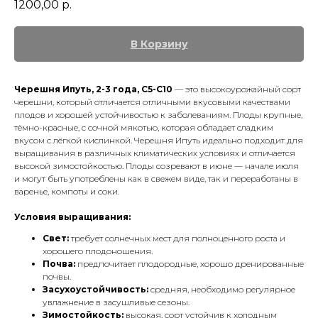
1200,00
р.
В Корзину
Черешня Ипуть, 2-3 года, С5-С10
— это высокоурожайный сорт
черешни, который отличается отличными вкусовыми качествами
плодов и хорошей устойчивостью к заболеваниям. Плоды крупные,
тёмно-красные, с сочной мякотью, которая обладает сладким
вкусом с лёгкой кислинкой. Черешня Ипуть идеально подходит для
выращивания в различных климатических условиях и отличается
высокой зимостойкостью. Плоды созревают в июне — начале июля
и могут быть употреблены как в свежем виде, так и переработаны в
варенье, компоты и соки.
Условия выращивания:
Свет:
требует солнечных мест для полноценного роста и
хорошего плодоношения.
Почва:
предпочитает плодородные, хорошо дренированные
почвы.
Засухоустойчивость:
средняя, необходимо регулярное
увлажнение в засушливые сезоны.
Зимостойкость:
высокая, сорт устойчив к холодным